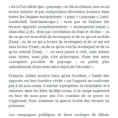
« Ou si l’on oublie que « paysage » se dit en chinois, non en un
terme unitaire et par composition-dérivation (comme dans
toutes les langues européennes : « pays »-« paysage », Land-
Landschaft, land-landscape…) ; mais par un binôme (de
termes opposés complémentaires : « montagne(s)-eau(x) »,
shan-shui 山水), donc par corrélation du Haut et du Bas – ou
de ce qui est immobile (la montagne) et de ce qui est mobile
(l’eau) ; ou de ce qui a forme (la montagne) et de ce qui est
sans forme (l’eau) ; ou de ce qu’on voit (la montagne) et de ce
qu’on entend (l’eau)… –, on sera passé à côté, sans même
sans douter, sans plus s’en préoccuper, d’une tout autre
conception possible du paysage ; ou plutôt, plus
radicalement, d’une toute autre façon de l’aborder ».
François Jullien montre bien, qu’en Occident, « l’unité des
opposés est leur foncière vérité » car l’opposé ne confronte
pas à du non-connu. Il amène à perpétuer le semblable et à
ramener dans les filets du déjà-connu. Il se range sagement
en face de nous pour que l’on continue de se poser en
s’opposant. Pour continuer la guerre froide des termes en
présence.
Les campagnes politiques, et leurs cortèges de débats