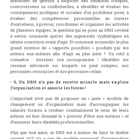
méthodes de gestion, à négocier des situations critiques,
controversées ou conflictuelles, à identifier et évaluer les
conséquences juridiques et sociales d’un problème posé, à
évaluer des compétences personnelles au travers
d’entretiens, à prévoir, coordonner et organiser les activités
de plusieurs équipes, la question qui se pose au DRH revient
à savoir comment opérer des jugements synthétiques en
intime conviction avant d’agir. Et comment accumuler le plus
grand nombre de « rapports possibles » produits par les
acteurs eux-mêmes afin d’agir au plus juste ? Un outil à
connaitre : Dessiner son sociogramme ! Identifier les
réseaux informels sur lesquels on peut compter, nos
personnes ressources et nos personnes relais.
• 5, Un DRH n’a pas de recette miracle mais explore
l’organisation et associe les forces !
L’important n’est pas de proposer un « juste » modèle de
changement ou d’organisation mais d’accompagner les
salariés formés à resituer constamment le sens de leurs
actions en leur donnant le « pouvoir d’être eux-mêmes » et
d’assumer leurs identités professionnelles .
Plus que tout autre, le DRH est à même de faire le double
constat qu’il n’y a pas de modèle universel d’organisation