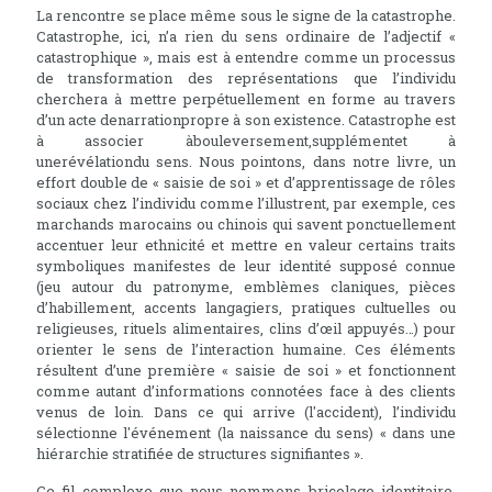
La rencontre se place même sous le signe de la catastrophe.
Catastrophe, ici, n’a rien du sens ordinaire de l’adjectif «
catastrophique », mais est à entendre comme un processus
de transformation des représentations que l’individu
cherchera à mettre perpétuellement en forme au travers
d’un acte denarrationpropre à son existence. Catastrophe est
à associer àbouleversement,supplémentet à
unerévélationdu sens. Nous pointons, dans notre livre, un
effort double de « saisie de soi » et d’apprentissage de rôles
sociaux chez l’individu comme l’illustrent, par exemple, ces
marchands marocains ou chinois qui savent ponctuellement
accentuer leur ethnicité et mettre en valeur certains traits
symboliques manifestes de leur identité supposé connue
(jeu autour du patronyme, emblèmes claniques, pièces
d’habillement, accents langagiers, pratiques cultuelles ou
religieuses, rituels alimentaires, clins d’œil appuyés…) pour
orienter le sens de l’interaction humaine. Ces éléments
résultent d’une première « saisie de soi » et fonctionnent
comme autant d’informations connotées face à des clients
venus de loin. Dans ce qui arrive (l'accident), l’individu
sélectionne l'événement (la naissance du sens) « dans une
hiérarchie stratifiée de structures signifiantes ».
Ce fil complexe que nous nommons bricolage identitaire,