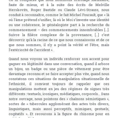
faute de mieux, et à la suite des écrits de Melville
Herskovits, Roger Bastide ou Claude Lévi-Strauss, nous
conduit à reconnaître, comme le fait Michel Foucault, que « là
où l’âme prétend s’unifier, là où le Moi s’invente une identité
ou une cohérence, le généalogiste part à la recherche du
commencement – des commencements innombrables [...].
Suivre la filière complexe de la provenance, [...] c’est
découvrir qu’à la racine de ce que nous connaissons et de ce
que nous sommes, il n’y a point la vérité et l’être, mais
l’extériorité de l’accident ».
Quand nous voyons un individu renforcer son accent pour
gagner en légitimité dans une conversation, quand il arbore
un bijou, un badge ou une pièce de vêtement pour être
davantage reconnu et se faire accepter plus vite, quand nous
constatons ces situations de manipulation situationnelle de
l’ethnicité, il convient toujours de rappeler que ces
manipulations mettent en jeu des régimes de signes très
différents : textuels, iconiques, médiatiques, corporels... Dans
notre ouvrage, nous pointons des « chaînons sémiotiques »,
sortes de « tubercules agglomérant des actes très divers,
linguistiques, mais aussi perceptifs, mimiques, gestuels,
cogitatifs ». Et recourons à la figure du rhizome pour en