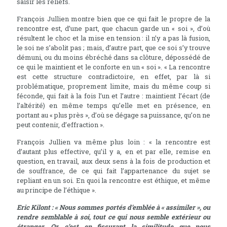
saisir les reliefs.
François Jullien montre bien que ce qui fait le propre de la
rencontre est, d’une part, que chacun garde un « soi », d’où
résultent le choc et la mise en tension : il n’y a pas là fusion,
le soi ne s’abolit pas ; mais, d’autre part, que ce soi s’y trouve
démuni, ou du moins ébréché dans sa clôture, dépossédé de
ce qui le maintient et le conforte en un « soi ». « La rencontre
est cette structure contradictoire, en effet, par là si
problématique, proprement limite, mais du même coup si
féconde, qui fait à la fois l’un et l’autre : maintient l’écart (de
l’altérité) en même temps qu’elle met en présence, en
portant au « plus près », d’où se dégage sa puissance, qu’on ne
peut contenir, d’effraction ».
François Jullien va même plus loin : « la rencontre est
d’autant plus effective, qu’il y a, en et par elle, remise en
question, en travail, aux deux sens à la fois de production et
de souffrance, de ce qui fait l’appartenance du sujet se
repliant en un soi. En quoi la rencontre est éthique, et même
au principe de l’éthique ».
Eric Kilont : « Nous sommes portés d’emblée à « assimiler », ou
rendre semblable à soi, tout ce qui nous semble extérieur ou
étranger. Or, c’est en fissurant la similitude que nous