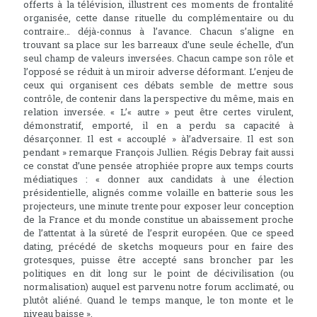
offerts à la télévision, illustrent ces moments de frontalité
organisée, cette danse rituelle du complémentaire ou du
contraire… déjà-connus à l’avance. Chacun s’aligne en
trouvant sa place sur les barreaux d’une seule échelle, d’un
seul champ de valeurs inversées. Chacun campe son rôle et
l’opposé se réduit à un miroir adverse déformant. L’enjeu de
ceux qui organisent ces débats semble de mettre sous
contrôle, de contenir dans la perspective du même, mais en
relation inversée. « L’« autre » peut être certes virulent,
démonstratif, emporté, il en a perdu sa capacité à
désarçonner. Il est « accouplé » àl’adversaire. Il est son
pendant » remarque François Jullien. Régis Debray fait aussi
ce constat d’une pensée atrophiée propre aux temps courts
médiatiques : « donner aux candidats à une élection
présidentielle, alignés comme volaille en batterie sous les
projecteurs, une minute trente pour exposer leur conception
de la France et du monde constitue un abaissement proche
de l’attentat à la sûreté de l’esprit européen. Que ce speed
dating, précédé de sketchs moqueurs pour en faire des
grotesques, puisse être accepté sans broncher par les
politiques en dit long sur le point de décivilisation (ou
normalisation) auquel est parvenu notre forum acclimaté, ou
plutôt aliéné. Quand le temps manque, le ton monte et le
niveau baisse ».