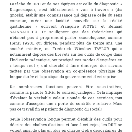
La tâche du DRH et de ses équipes est celle du diagnostic. «
Diagnostiquer, c’est littéralement « voir à travers » (dia
gnosis), établir une connaissance qui dépasse celle du sens
commun, créer une lucidité nouvelle sur la réalité
quotidienne » écrivent Françoise PIOTET et Renaud
SAINSAULIEU. Et soulignent que des théoriciens qui
n’étaient pas à proprement parler «sociologues», comme
Henri FAYOL qui dirigea, pendant plus de trente ans, une
société minière, ou Frederick Winslow TAYLOR qui a
notamment déposé des brevets sur les outils de coupe dans
l’industrie mécanique, ont pratiqué ces modes d’enquêtes en
« temps réel », ont cherché à faire émerger des savoirs
tacites par une observation en co-présence physique de
longue durée et la pratique du gouvernement d’entreprise.
De nombreuses fonctions peuvent être sous-traitées,
comme la paie, le SIRH, le conseil juridique... Cela implique
d'évaluer la véritable valeur ajoutée de ces services, tout
comme d'accepter une « perte de contrôle » relative. Mais
pas ce travail fin et patient de diagnostic du social !
Seule l’observation longue permet d’établir des outils pour
décrire des chaînes d’actions et face à cet enjeu, les DRH se
voient ainsi de plus en plus en charge d’être dépositaires de