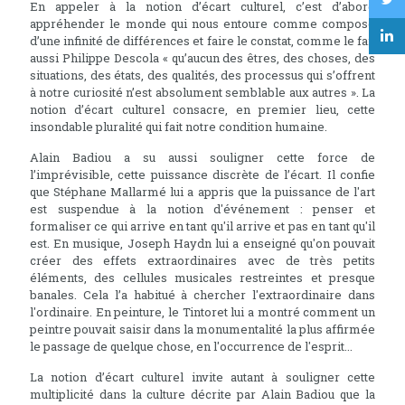
En appeler à la notion d’écart culturel, c’est d’abord
appréhender le monde qui nous entoure comme composé
d’une infinité de différences et faire le constat, comme le fait
aussi Philippe Descola « qu’aucun des êtres, des choses, des
situations, des états, des qualités, des processus qui s’offrent
à notre curiosité n’est absolument semblable aux autres ». La
notion d’écart culturel consacre, en premier lieu, cette
insondable pluralité qui fait notre condition humaine.
Alain Badiou a su aussi souligner cette force de
l’imprévisible, cette puissance discrète de l’écart. Il confie
que Stéphane Mallarmé lui a appris que la puissance de l'art
est suspendue à la notion d'événement : penser et
formaliser ce qui arrive en tant qu'il arrive et pas en tant qu'il
est. En musique, Joseph Haydn lui a enseigné qu'on pouvait
créer des effets extraordinaires avec de très petits
éléments, des cellules musicales restreintes et presque
banales. Cela l’a habitué à chercher l'extraordinaire dans
l'ordinaire. En peinture, le Tintoret lui a montré comment un
peintre pouvait saisir dans la monumentalité la plus affirmée
le passage de quelque chose, en l'occurrence de l'esprit...
La notion d’écart culturel invite autant à souligner cette
multiplicité dans la culture décrite par Alain Badiou que la