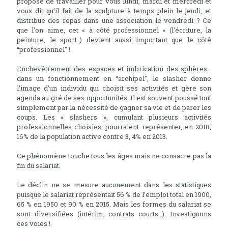
propose de travailler pour vous lundi, mardi et mercredi et
vous dit qu’il fait de la sculpture à temps plein le jeudi, et
distribue des repas dans une association le vendredi ? Ce
que l’on aime, cet « à côté professionnel » (l’écriture, la
peinture, le sport..) devient aussi important que le côté
“professionnel” !
Enchevêtrement des espaces et imbrication des sphères…
dans un fonctionnement en “archipel”, le slasher donne
l’image d’un individu qui choisit ses activités et gère son
agenda au gré de ses opportunités. Il est souvent poussé tout
simplement par la nécessité de gagner sa vie et de parer les
coups. Les « slashers », cumulant plusieurs activités
professionnelles choisies, pourraient représenter, en 2018,
16% de la population active contre 3, 4% en 2013.
Ce phénomène touche tous les âges mais ne consacre pas la
fin du salariat.
Le déclin ne se mesure aucunement dans les statistiques
puisque le salariat représentait 56 % de l’emploi total en 1900,
65 % en 1950 et 90 % en 2015. Mais les formes du salariat se
sont diversifiées (intérim, contrats courts…). Investiguons
ces voies !