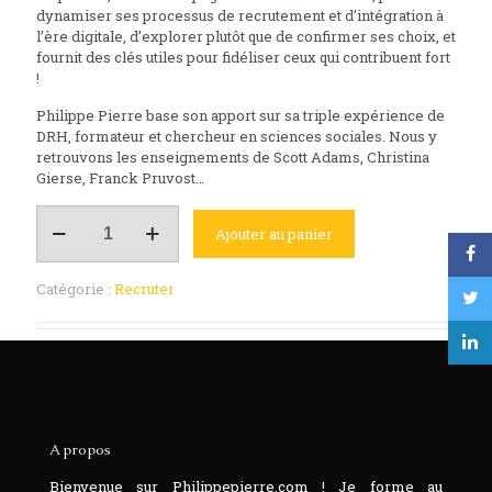
dynamiser ses processus de recrutement et d’intégration à
l’ère digitale, d’explorer plutôt que de confirmer ses choix, et
fournit des clés utiles pour fidéliser ceux qui contribuent fort
!
Philippe Pierre base son apport sur sa triple expérience de
DRH, formateur et chercheur en sciences sociales. Nous y
retrouvons les enseignements de Scott Adams, Christina
Gierse, Franck Pruvost…
quantité
Ajouter au panier
de
Recruter
avec
Catégorie :
Recruter
le
maximum
d'efficacité
-
Intégrer
avec
pleine
force
A propos
Bienvenue sur Philippepierre.com ! Je forme au