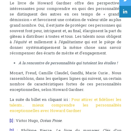
Le livre de Howard Gardner offre des perspectives
intéressantes pour comprendre en quoi des personnalités
se distinguent des autres en ces temps de « grande
démission » et favorisent une création de valeur utile au plus
grand nombre. Oui, il est juste de protéger ces personnes qui
souvent font peur, intriguent et, au final, élargissent la part du
gâteau à distribuer à toutes et tous. Les talents nous obligent
à
l’équité
et nullement à
l’égalitarisme
qui est le piège de
donner systématiquement la même chose sans savoir
récompenser des écarts de mérite et d’engagement.
A la rencontre de personnalités qui tutoient les étoiles !
Mozart, Freud, Camille Claudel, Gandhi, Marie Curie… Nous
rassemblons, dans les quelques lignes qui suivent, un certain
nombre de caractéristiques fortes de ces personnalités
exceptionnelles, selon Howard Gardner.
La suite du billet en cliquant ici :
Pour attirer et fidéliser les
talents… mieux comprendre les personnalités
exceptionnelles avec Howard Gardner
[1]
: Victor Hugo,
Océan Prose
.
[2]
: Philippe Pierre,
Le livre du manager. Clés d’un