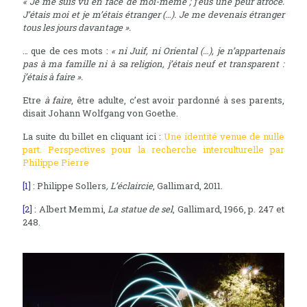
« Je me suis vu en face de moi-même ; j’eus une peur atroce.
J’étais moi et je m’étais étranger (…). Je me devenais étranger
tous les jours davantage ».
… que de ces mots :
« ni Juif, ni Oriental (…), je n’appartenais
pas à ma famille ni à sa religion, j’étais neuf et transparent :
j’étais à faire ».
Etre
à faire
, être adulte, c’est avoir pardonné à ses parents,
disait Johann Wolfgang von Goethe.
La suite du billet en cliquant ici :
Une identité venue de nulle
part. Perspectives pour la recherche interculturelle par
Philippe Pierre
[1]
: Philippe Sollers
, L’éclaircie
, Gallimard, 2011.
[2]
: Albert Memmi,
La statue de sel
, Gallimard, 1966, p. 247 et
248.