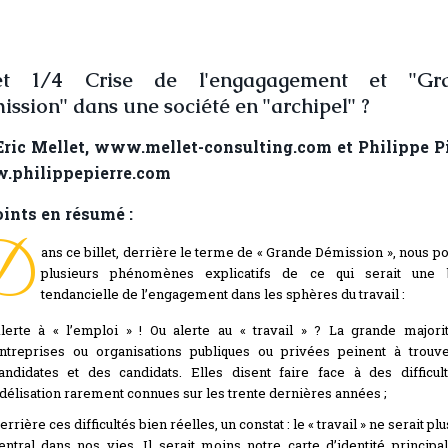
let 1/4 Crise de l'engagagement et "Gr
ssion" dans une société en "archipel" ?
Eric Mellet, www.mellet-consulting.com et Philippe Pi
philippepierre.com
oints en résumé :
D
ans ce billet, derrière le terme de « Grande Démission », nous p
plusieurs phénomènes explicatifs de ce qui serait une 
tendancielle de l’engagement dans les sphères du travail :
lerte à « l’emploi » ! Ou alerte au « travail » ? La grande majori
ntreprises ou organisations publiques ou privées peinent à trouv
andidates et des candidats. Elles disent faire face à des difficul
idélisation rarement connues sur les trente dernières années ;
errière ces difficultés bien réelles, un constat : le « travail » ne serait plu
entral dans nos vies. Il serait moins notre carte d’identité principa