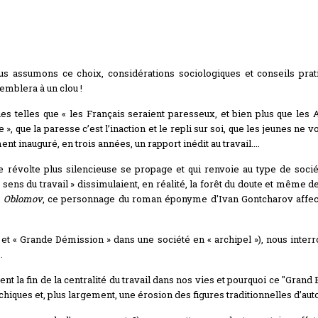
ous assumons ce choix, considérations sociologiques et conseils pra
emblera à un clou !
 telles que « les Français seraient paresseux, et bien plus que les
que la paresse c’est l’inaction et le repli sur soi, que les jeunes ne vo
ent inauguré, en trois années, un rapport inédit au travail....
une révolte plus silencieuse se propage et qui renvoie au type de soci
ens du travail » dissimulaient, en réalité, la forêt du doute et même de 
n
Oblomov
, ce personnage du roman éponyme d'Ivan Gontcharov affecté 
et « Grande Démission » dans une société en « archipel »), nous inte
.
t la fin de la centralité du travail dans nos vies et pourquoi ce "Gr
hiques et, plus largement, une érosion des figures traditionnelles d’auto