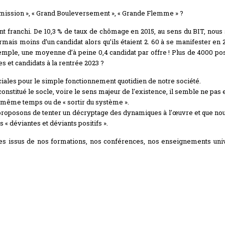
mission », « Grand Bouleversement », « Grande Flemme » ?
t franchi. De 10,3 % de taux de chômage en 2015, au sens du BIT, nous 
ais moins d’un candidat alors qu’ils étaient 2. 60 à se manifester en 2
exemple, une moyenne d’à peine 0,4 candidat par offre ! Plus de 4000 p
es et candidats à la rentrée 2023 ?
ciales pour le simple fonctionnement quotidien de notre société.
s, constitué le socle, voire le sens majeur de l'existence, il semble ne 
n même temps ou de « sortir du système ».
s proposons de tenter un décryptage des dynamiques à l'œuvre et que nou
« déviantes et déviants positifs ».
es issus de nos formations, nos conférences, nos enseignements uni