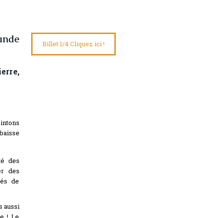
ande
Billet 1/4 Cliquez ici !
erre,
ointons
baisse
té des
er des
tés de
s aussi
le ! Le