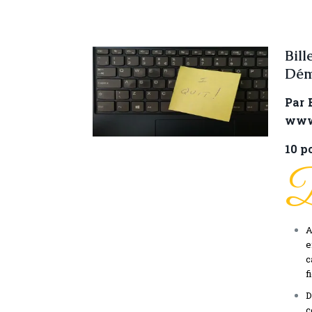
Bil
Démi
Par 
www.
10 p
A
e
c
f
D
c