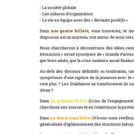
- La société globale
- Les cultures d’organisation
- La vie en équipe avec des « déviants positifs »
Dans
nos quatre billets
, vous trouverez, et n
disposons est un marteau, tout autour de nous ress
Nous chercherons à déconstruire des idées-reçues
Démission » serait synonyme de « Grande Paresse », 
que leurs ainés, que la crise sanitaire aurait finalem
Au-delà des discours définitifs ou tonitruants, 
symptômes d’une rupture de la jeunesse avec le « s
veut plus ? Les
Stakhanov
se transforment-ils e
divan ?
Dans
un premier billet
(Crise de l’engagement 
cherchons ses sources et en relativisons la portée
Dans
un deuxième billet
(Vivons-nous réellemen
généralisée d’aplatissement des structures hiérarc