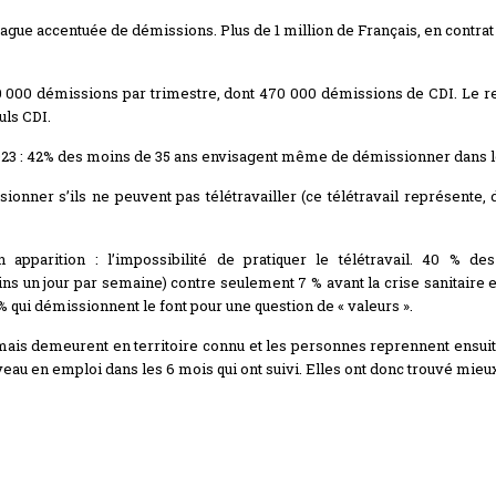
vague accentuée de démissions. Plus de 1 million de Français, en contrat 
520 000 démissions par trimestre, dont 470 000 démissions de CDI. Le r
uls CDI.
023 : 42% des moins de 35 ans envisagent même de démissionner dans l
ionner s’ils ne peuvent pas télétravailler (ce télétravail représente,
 apparition : l’impossibilité de pratiquer le télétravail. 40 % des
s un jour par semaine) contre seulement 7 % avant la crise sanitaire 
 qui démissionnent le font pour une question de « valeurs ».
 mais demeurent en territoire connu et les personnes reprennent ensu
eau en emploi dans les 6 mois qui ont suivi. Elles ont donc trouvé mieux