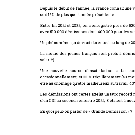
Depuis le début de l'année, la France connaît une 
soit 15% de plus que l'année précédente.
Entre fin 2021 et 2022, on a enregistré près de 
avec 510 000 démissions dont 400 000 pour les se
Un phénomène qui devrait durer tout au long de 2
La moitié des jeunes français sont prêts à démiss
salarié).
Une nouvelle source d’insatisfaction a fait son
occasionnellement, et 33 % régulièrement (au moin
être au chômage qu’être malheureux au travail. 40%
Les démissions ont certes atteint un taux record
d’un CDI au second semestre 2022, 8 étaient à nouv
En quoi peut-on parler de « Grande Démission » ?