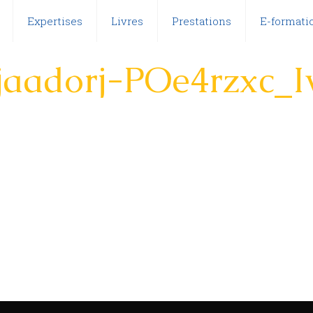
Expertises
Livres
Prestations
E-formatio
jaadorj-POe4rzxc_