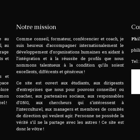
Notre mission
Co
e au
Comme conseil, formateur, conférencier et coach, je
Phi
l, au
suis heureux d’accompagner internationalement le
phil
rage
développement d’organisations humaines en aidant à
ts et
l’intégration et à la réussite de profils que nous
Tel :
nommons talentueux à la condition qu’ils soient
excellents, différents et généreux !
s et
space
Ce site est ouvert aux étudiants, aux dirigeants
plore
d’entreprises que nous pour pouvons conseiller ou
t mon
coacher, aux partenaires sociaux, aux responsables
el !
d’ONG, aux chercheurs qui s’intéressent à
l’interculturel, aux managers et membres de comités
de direction qui veulent agir. Personne ne possède la
vérité s’il ne la partage avec les autres ! Ce site est
donc le vôtre !