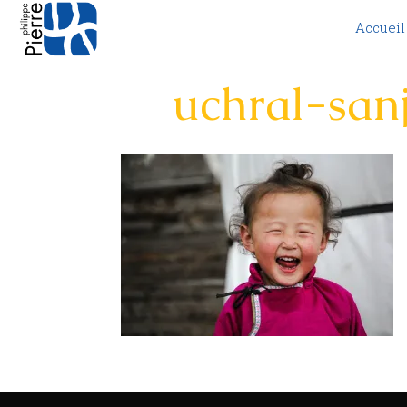
Accueil
uchral-san