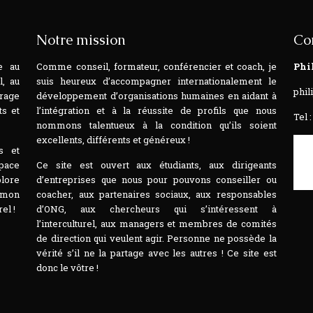
Notre mission
Co
e au
Comme conseil, formateur, conférencier et coach, je
Phi
l, au
suis heureux d’accompagner internationalement le
phil
rage
développement d’organisations humaines en aidant à
ts et
l’intégration et à la réussite de profils que nous
Tel :
nommons talentueux à la condition qu’ils soient
excellents, différents et généreux !
s et
space
Ce site est ouvert aux étudiants, aux dirigeants
plore
d’entreprises que nous pour pouvons conseiller ou
t mon
coacher, aux partenaires sociaux, aux responsables
el !
d’ONG, aux chercheurs qui s’intéressent à
l’interculturel, aux managers et membres de comités
de direction qui veulent agir. Personne ne possède la
vérité s’il ne la partage avec les autres ! Ce site est
donc le vôtre !