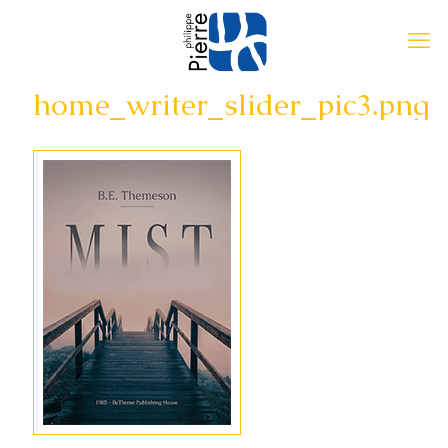
home_writer_slider_pic3.png