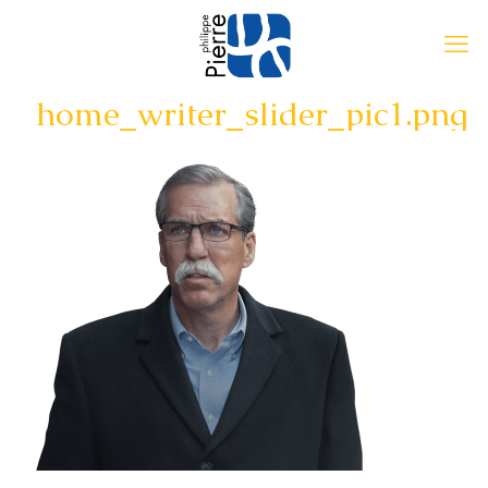
home_writer_slider_pic1.png