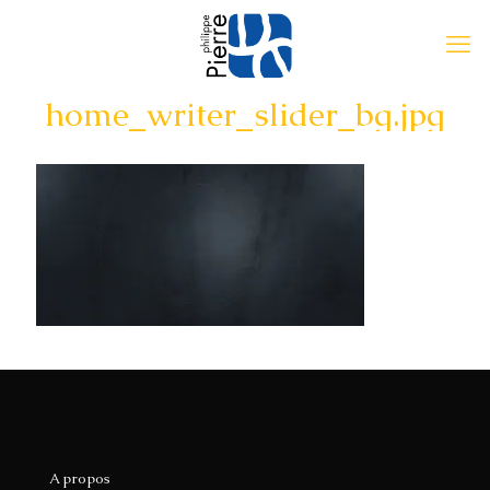
home_writer_slider_bg.jpg
A propos