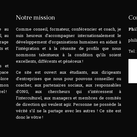
Notre mission
Co
e au
Comme conseil, formateur, conférencier et coach, je
Phi
l, au
suis heureux d’accompagner internationalement le
phil
rage
développement d’organisations humaines en aidant à
ts et
l’intégration et à la réussite de profils que nous
Tel :
nommons talentueux à la condition qu’ils soient
excellents, différents et généreux !
s et
space
Ce site est ouvert aux étudiants, aux dirigeants
plore
d’entreprises que nous pour pouvons conseiller ou
t mon
coacher, aux partenaires sociaux, aux responsables
el !
d’ONG, aux chercheurs qui s’intéressent à
l’interculturel, aux managers et membres de comités
de direction qui veulent agir. Personne ne possède la
vérité s’il ne la partage avec les autres ! Ce site est
donc le vôtre !