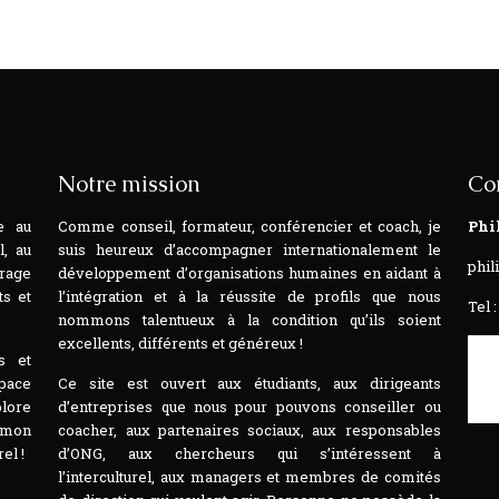
Notre mission
Co
e au
Comme conseil, formateur, conférencier et coach, je
Phi
l, au
suis heureux d’accompagner internationalement le
phil
rage
développement d’organisations humaines en aidant à
ts et
l’intégration et à la réussite de profils que nous
Tel :
nommons talentueux à la condition qu’ils soient
excellents, différents et généreux !
s et
space
Ce site est ouvert aux étudiants, aux dirigeants
plore
d’entreprises que nous pour pouvons conseiller ou
t mon
coacher, aux partenaires sociaux, aux responsables
el !
d’ONG, aux chercheurs qui s’intéressent à
l’interculturel, aux managers et membres de comités